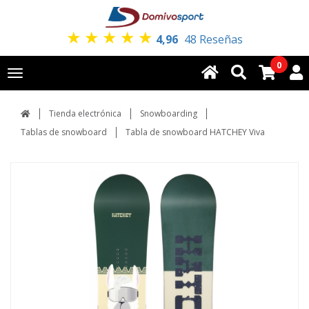
★
★
★
★
★
4,96
48 Reseñas
0
Toggle
navigation
Tienda electrónica
Snowboarding
Tablas de snowboard
Tabla de snowboard HATCHEY Viva