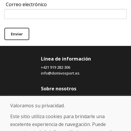
Correo electrónico
Enviar
Línea de información
+421 919 282 306
info@domivosport.es
Sobre nosotros
Blog
Sobre nosotros
Valoramos su privacidad.
Comercio
Contacto
Este sitio utiliza cookies para brindarle una
excelente experiencia de navegación. Puede
Compra