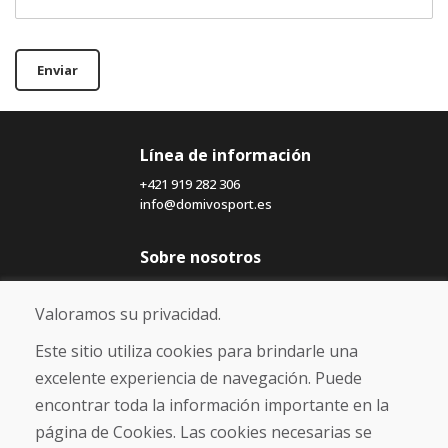
Enviar
Línea de información
+421 919 282 306
info@domivosport.es
Sobre nosotros
Blog
Sobre nosotros
Valoramos su privacidad.
Comercio
Contacto
Este sitio utiliza cookies para brindarle una
excelente experiencia de navegación. Puede
Compra
encontrar toda la información importante en la
Tienda electrónica
página de Cookies. Las cookies necesarias se