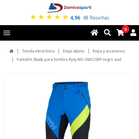
★
★
★
★
★
4,96
48 Reseñas
0
Toggle
navigation
Tienda electrónica
Esquí alpino
Ropa y accesorios
Pantalón Skialp para hombre Rysy NO-36612SKP negro azul