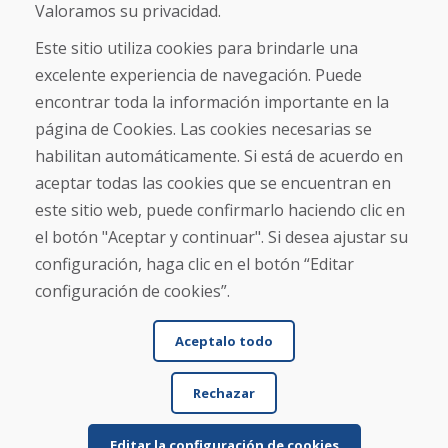
Sobre nosotros
Valoramos su privacidad.
Comercio
Contacto
Este sitio utiliza cookies para brindarle una
excelente experiencia de navegación. Puede
Compra
encontrar toda la información importante en la
Tienda electrónica
página de Cookies. Las cookies necesarias se
Términos y condiciones
habilitan automáticamente. Si está de acuerdo en
Envío y pago
aceptar todas las cookies que se encuentran en
NORMAS DE RECLAMACIÓN
Devolución y cambio de mercancías
este sitio web, puede confirmarlo haciendo clic en
Política de privacidad
el botón "Aceptar y continuar". Si desea ajustar su
Cookies
configuración, haga clic en el botón “Editar
configuración de cookies”.
Aceptalo todo
Rechazar
© DOMIVOSPORT 2026, reservados todos los derechos
DUFEKSOFT
-
creación de sitios web
,
creación de tienda electrónica
Editar la configuración de cookies