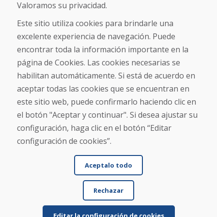
Sobre nosotros
Valoramos su privacidad.
Comercio
Contacto
Este sitio utiliza cookies para brindarle una
excelente experiencia de navegación. Puede
Compra
encontrar toda la información importante en la
Tienda electrónica
página de Cookies. Las cookies necesarias se
Términos y condiciones
habilitan automáticamente. Si está de acuerdo en
Envío y pago
aceptar todas las cookies que se encuentran en
NORMAS DE RECLAMACIÓN
Devolución y cambio de mercancías
este sitio web, puede confirmarlo haciendo clic en
Política de privacidad
el botón "Aceptar y continuar". Si desea ajustar su
Cookies
configuración, haga clic en el botón “Editar
configuración de cookies”.
Aceptalo todo
Rechazar
© DOMIVOSPORT 2026, reservados todos los derechos
DUFEKSOFT
-
creación de sitios web
,
creación de tienda electrónica
Editar la configuración de cookies