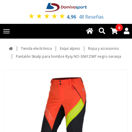
★
★
★
★
★
4,96
48 Reseñas
0
Toggle
navigation
Tienda electrónica
Esquí alpino
Ropa y accesorios
Pantalón Skialp para hombre Rysy NO-36612SKP negro naranja