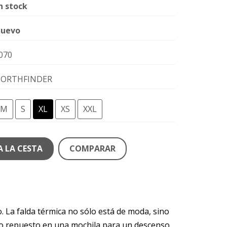
n stock
uevo
070
ORTHFINDER
M
S
XL
XS
XXL
A LA CESTA
COMPARAR
 La falda térmica no sólo está de moda, sino
omo repuesto en una mochila para un descenso