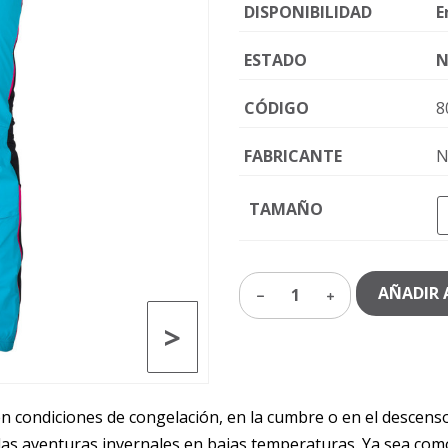
DISPONIBILIDAD
E
ESTADO
N
CÓDIGO
8
FABRICANTE
N
TAMAÑO
AÑADIR 
1
>
 condiciones de congelación, en la cumbre o en el descenso.
 las aventuras invernales en bajas temperaturas. Ya sea c