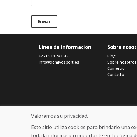
Enviar
Línea de información
Sobre nosot
+421 919 282 306
Blog
info@domivosport.es
Sobre nosotros
Comercio
Contacto
Valoramos su privacidad.
Este sitio utiliza cookies para brindarle una 
toda la información importante en la página d