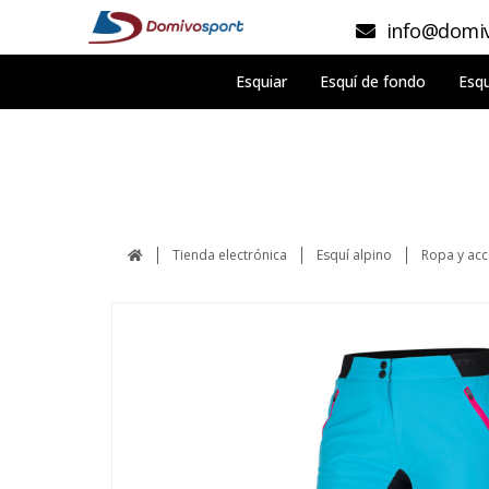
info@domiv
Esquiar
Esquí de fondo
Esqu
Tienda electrónica
Esquí alpino
Ropa y acc