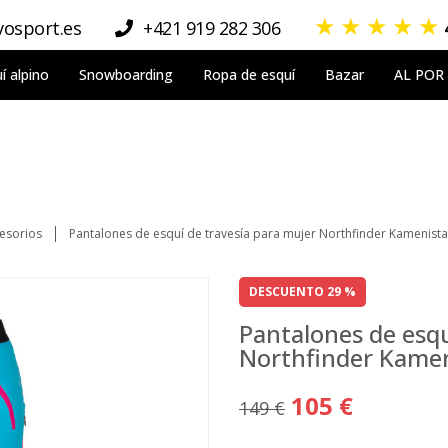
★
★
★
★
★
osport.es
+421 919 282 306
í alpino
Snowboarding
Ropa de esquí
Bazar
AL POR
esorios
Pantalones de esquí de travesía para mujer Northfinder Kamenista
DESCUENTO 29 %
Pantalones de esqu
Northfinder Kamen
105 €
149 €