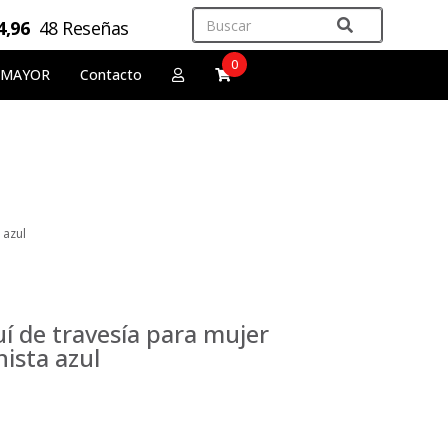
4,96
48 Reseñas
0
 MAYOR
Contacto
 azul
í de travesía para mujer
ista azul