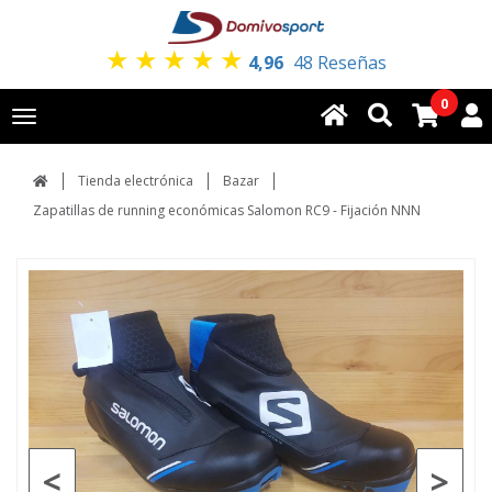
★
★
★
★
★
4,96
48 Reseñas
0
Toggle
navigation
Tienda electrónica
Bazar
Zapatillas de running económicas Salomon RC9 - Fijación NNN
<
>