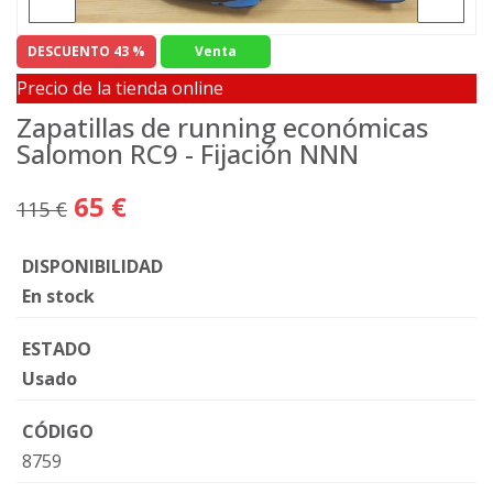
DESCUENTO 43 %
Venta
Precio de la tienda online
Zapatillas de running económicas
Salomon RC9 - Fijación NNN
65 €
115 €
DISPONIBILIDAD
En stock
ESTADO
Usado
CÓDIGO
8759