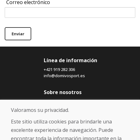
Correo electrónico
Enviar
Línea de información
+421 919 282 306
info@domivosport.es
Sobre nosotros
Blog
Sobre nosotros
Valoramos su privacidad.
Comercio
Contacto
Este sitio utiliza cookies para brindarle una
excelente experiencia de navegación. Puede
Compra
encontrar toda la información importante en la