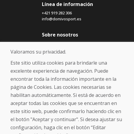
Línea de información
+421 919 282 306
info@domivosport.es
Sobre nosotros
Blog
Sobre nosotros
Valoramos su privacidad.
Comercio
Contacto
Este sitio utiliza cookies para brindarle una
excelente experiencia de navegación. Puede
Compra
encontrar toda la información importante en la
Tienda electrónica
página de Cookies. Las cookies necesarias se
Términos y condiciones
habilitan automáticamente. Si está de acuerdo en
Envío y pago
aceptar todas las cookies que se encuentran en
NORMAS DE RECLAMACIÓN
Devolución y cambio de mercancías
este sitio web, puede confirmarlo haciendo clic en
Política de privacidad
el botón "Aceptar y continuar". Si desea ajustar su
Cookies
configuración, haga clic en el botón “Editar