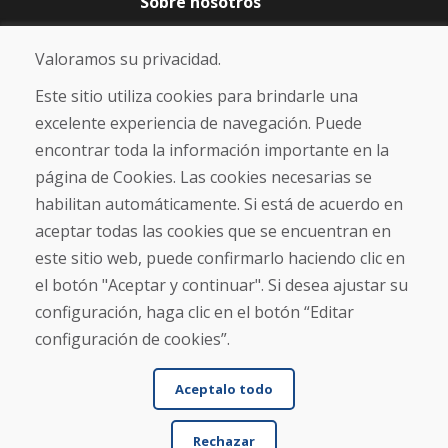
Sobre nosotros
Blog
Sobre nosotros
Valoramos su privacidad.
Comercio
Contacto
Este sitio utiliza cookies para brindarle una
excelente experiencia de navegación. Puede
Compra
encontrar toda la información importante en la
Tienda electrónica
página de Cookies. Las cookies necesarias se
Términos y condiciones
habilitan automáticamente. Si está de acuerdo en
Envío y pago
aceptar todas las cookies que se encuentran en
NORMAS DE RECLAMACIÓN
Devolución y cambio de mercancías
este sitio web, puede confirmarlo haciendo clic en
Política de privacidad
el botón "Aceptar y continuar". Si desea ajustar su
Cookies
configuración, haga clic en el botón “Editar
configuración de cookies”.
Aceptalo todo
Rechazar