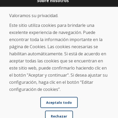
Sobre nosotros
Blog
Sobre nosotros
Valoramos su privacidad.
Comercio
Contacto
Este sitio utiliza cookies para brindarle una
excelente experiencia de navegación. Puede
Compra
encontrar toda la información importante en la
Tienda electrónica
página de Cookies. Las cookies necesarias se
Términos y condiciones
habilitan automáticamente. Si está de acuerdo en
Envío y pago
aceptar todas las cookies que se encuentran en
NORMAS DE RECLAMACIÓN
Devolución y cambio de mercancías
este sitio web, puede confirmarlo haciendo clic en
Política de privacidad
el botón "Aceptar y continuar". Si desea ajustar su
Cookies
configuración, haga clic en el botón “Editar
configuración de cookies”.
Aceptalo todo
Rechazar