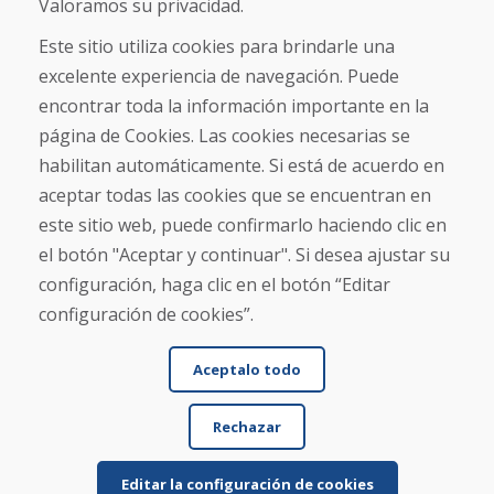
Valoramos su privacidad.
Comercio
Contacto
Este sitio utiliza cookies para brindarle una
excelente experiencia de navegación. Puede
Compra
encontrar toda la información importante en la
Tienda electrónica
página de Cookies. Las cookies necesarias se
Términos y condiciones
habilitan automáticamente. Si está de acuerdo en
Envío y pago
aceptar todas las cookies que se encuentran en
NORMAS DE RECLAMACIÓN
Devolución y cambio de mercancías
este sitio web, puede confirmarlo haciendo clic en
Política de privacidad
el botón "Aceptar y continuar". Si desea ajustar su
Cookies
configuración, haga clic en el botón “Editar
configuración de cookies”.
Aceptalo todo
Rechazar
© DOMIVOSPORT 2026, reservados todos los derechos
DUFEKSOFT
-
creación de sitios web
,
creación de tienda electrónica
Editar la configuración de cookies