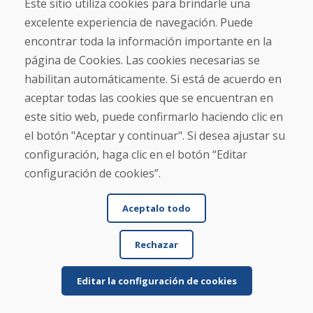
Contacto
Este sitio utiliza cookies para brindarle una
excelente experiencia de navegación. Puede
Compra
encontrar toda la información importante en la
Tienda electrónica
página de Cookies. Las cookies necesarias se
Términos y condiciones
habilitan automáticamente. Si está de acuerdo en
Envío y pago
aceptar todas las cookies que se encuentran en
NORMAS DE RECLAMACIÓN
Devolución y cambio de mercancías
este sitio web, puede confirmarlo haciendo clic en
Política de privacidad
el botón "Aceptar y continuar". Si desea ajustar su
Cookies
configuración, haga clic en el botón “Editar
configuración de cookies”.
Aceptalo todo
Rechazar
© DOMIVOSPORT 2026, reservados todos los derechos
DUFEKSOFT
-
creación de sitios web
,
creación de tienda electrónica
Editar la configuración de cookies