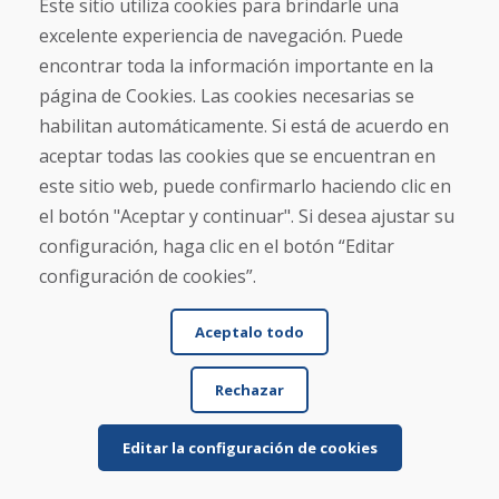
Este sitio utiliza cookies para brindarle una
★
★
★
★
★
excelente experiencia de navegación. Puede
Pedimos un par de esquís usados y los recibimos
encontrar toda la información importante en la
en cuatro días laborables. Los esquís son usados ...
página de Cookies. Las cookies necesarias se
habilitan automáticamente. Si está de acuerdo en
aceptar todas las cookies que se encuentran en
este sitio web, puede confirmarlo haciendo clic en
el botón "Aceptar y continuar". Si desea ajustar su
Leer más ...
configuración, haga clic en el botón “Editar
configuración de cookies”.
Mostrar más reseñas >
Aceptalo todo
Escribe una reseña
Rechazar
★
★
★
★
★
Editar la configuración de cookies