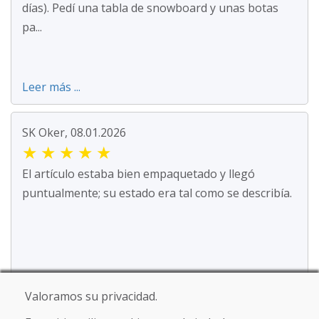
días). Pedí una tabla de snowboard y unas botas
pa...
Leer más ...
SK Oker, 08.01.2026
★
★
★
★
★
El artículo estaba bien empaquetado y llegó
puntualmente; su estado era tal como se describía.
Valoramos su privacidad.
Jürgen Reinhard , 17.12.2025