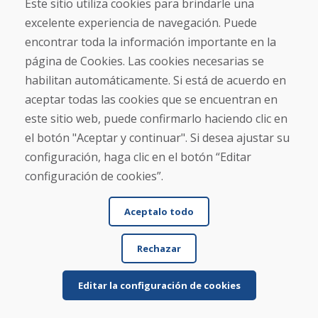
Este sitio utiliza cookies para brindarle una
Leer más ...
excelente experiencia de navegación. Puede
encontrar toda la información importante en la
SK Oker, 08.01.2026
página de Cookies. Las cookies necesarias se
★
★
★
★
★
habilitan automáticamente. Si está de acuerdo en
El artículo estaba bien empaquetado y llegó
aceptar todas las cookies que se encuentran en
puntualmente; su estado era tal como se describía.
este sitio web, puede confirmarlo haciendo clic en
el botón "Aceptar y continuar". Si desea ajustar su
configuración, haga clic en el botón “Editar
configuración de cookies”.
Aceptalo todo
Jürgen Reinhard , 17.12.2025
Rechazar
★
★
★
★
★
Pedimos un par de esquís usados y los recibimos
Editar la configuración de cookies
en cuatro días laborables. Los esquís son usados ...