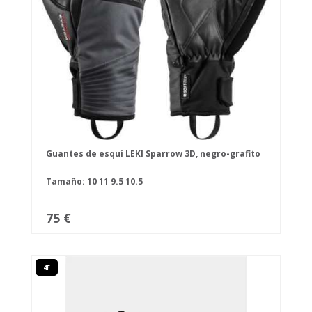
Guantes de esquí LEKI Sparrow 3D, negro-grafito
Tamaño:
10
11
9.5
10.5
75 €
4F