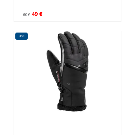
49 €
60 €
LEKI