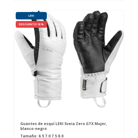
LEKI
DESCUENTO 18 %
Guantes de esquí LEKI Sveia Zero GTX Mujer,
blanco-negro
Tamaño:
6.5
7.0
7.5
8.0