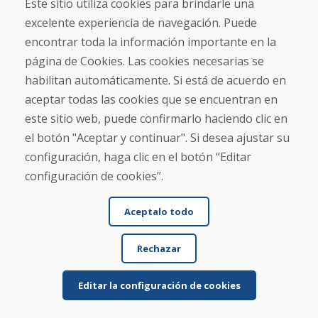
Este sitio utiliza cookies para brindarle una
★
★
★
★
★
excelente experiencia de navegación. Puede
Pedimos un par de esquís usados y los recibimos
encontrar toda la información importante en la
en cuatro días laborables. Los esquís son usados ...
página de Cookies. Las cookies necesarias se
habilitan automáticamente. Si está de acuerdo en
aceptar todas las cookies que se encuentran en
este sitio web, puede confirmarlo haciendo clic en
Leer más ...
el botón "Aceptar y continuar". Si desea ajustar su
configuración, haga clic en el botón “Editar
configuración de cookies”.
Mostrar más reseñas >
Aceptalo todo
Escribe una reseña
Rechazar
★
★
★
★
★
Editar la configuración de cookies