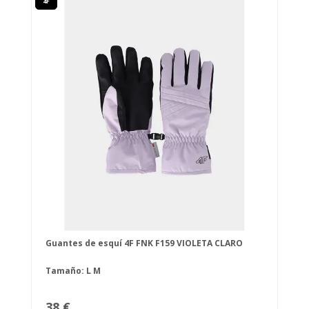
4F
Guantes de esquí 4F FNK F159 VIOLETA CLARO
Tamaño:
L
M
38 €