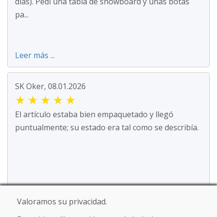
días). Pedí una tabla de snowboard y unas botas
pa...
Leer más ...
SK Oker, 08.01.2026
★
★
★
★
★
El artículo estaba bien empaquetado y llegó
puntualmente; su estado era tal como se describía.
Valoramos su privacidad.
Jürgen Reinhard , 17.12.2025