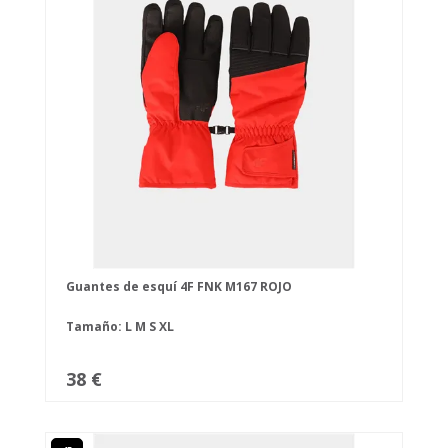
Guantes de esquí 4F FNK M167 ROJO
Tamaño:
L
M
S
XL
38 €