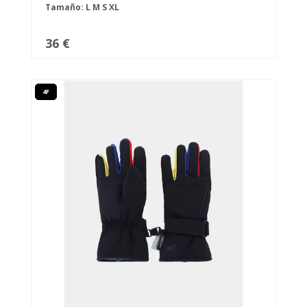
Tamaño:
L
M
S
XL
36 €
4F