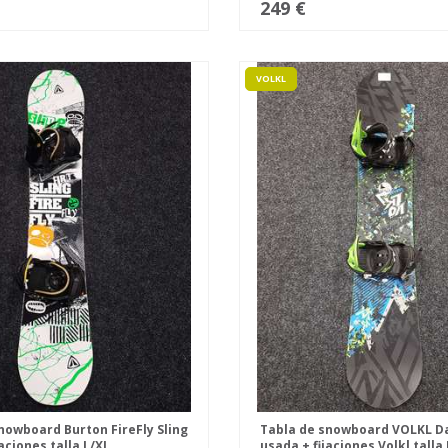
249 €
VOLKL
nowboard Burton FireFly Sling
Tabla de snowboard VOLKL 
aciones talla L/XL
usada + fijaciones Volkl talla