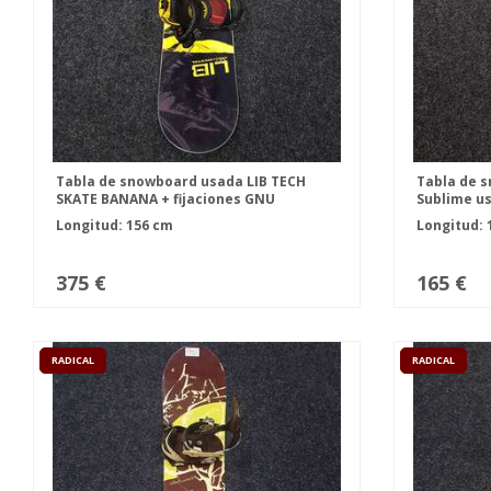
Tabla de snowboard usada LIB TECH
Tabla de 
SKATE BANANA + fijaciones GNU
Sublime us
Freedom FASTEC talla L
talla M
Longitud: 156 cm
Longitud: 
375 €
165 €
RADICAL
RADICAL