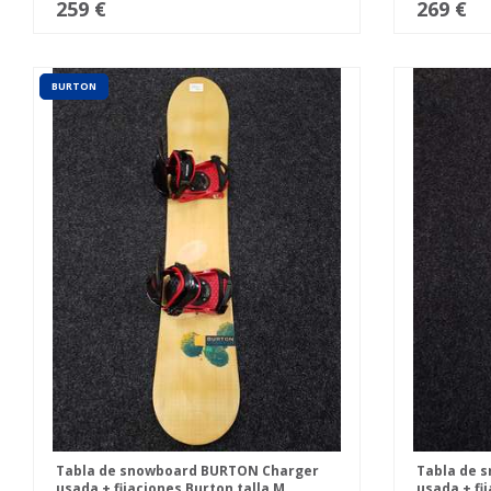
259 €
269 €
BURTON
Tabla de snowboard BURTON Charger
Tabla de s
usada + fijaciones Burton talla M
usada + fij