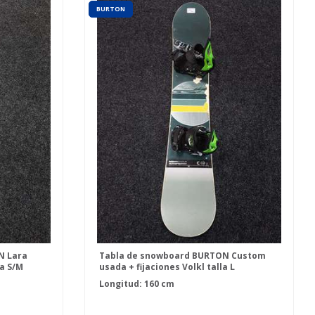
BURTON
N Lara
Tabla de snowboard BURTON Custom
la S/M
usada + fijaciones Volkl talla L
Longitud: 160 cm