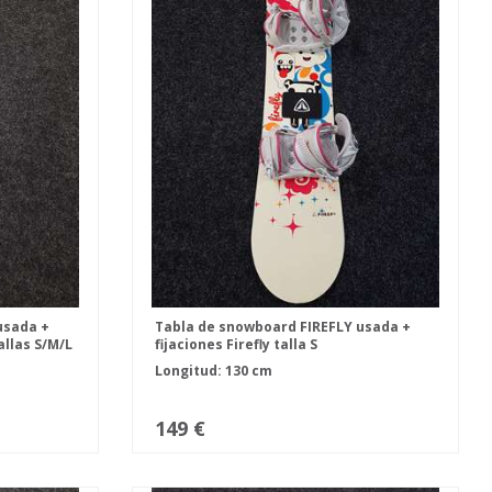
usada +
Tabla de snowboard FIREFLY usada +
allas S/M/L
fijaciones Firefly talla S
Longitud: 130 cm
149 €