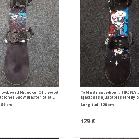
snowboard Nidecker 51 c.wood
Tabla de snowboard FIREFLY 
jaciones Snow Blaster talla L
fijaciones ajustables Firefly t
151 cm
Longitud: 128 cm
129 €