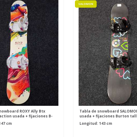
SALOMON
nowboard ROXY Ally Btx
Tabla de snowboard SALOMO
ction usada + fijaciones B-
usada + fijaciones Burton tal
 talla S
147 cm
Longitud: 143 cm