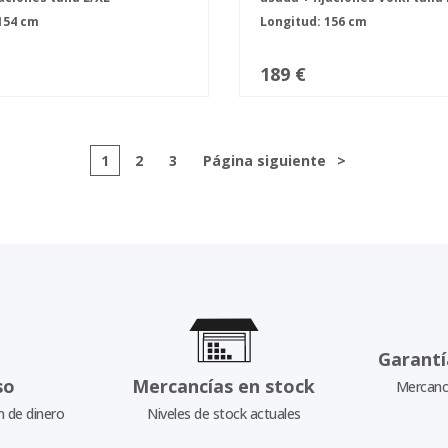
154 cm
Longitud: 156 cm
189 €
1
2
3
Página siguiente
>
Garantí
so
Mercancías en stock
Mercancí
n de dinero
Niveles de stock actuales