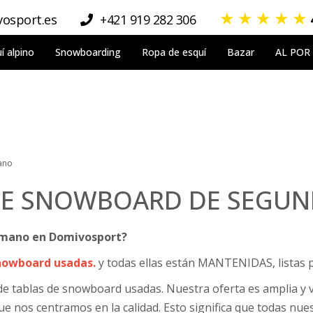
★
★
★
★
★
osport.es
+421 919 282 306
í alpino
Snowboarding
Ropa de esquí
Bazar
AL POR
ano
DE SNOWBOARD DE SEGU
 mano en Domivosport?
snowboard usadas.
y todas ellas están MANTENIDAS, listas pa
e tablas de snowboard usadas. Nuestra oferta es amplia y 
ue nos centramos en la calidad. Esto significa que todas n