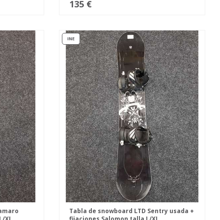
135 €
INE
Damaro
Tabla de snowboard LTD Sentry usada +
 L/XL
fijaciones Salomon talla L/XL